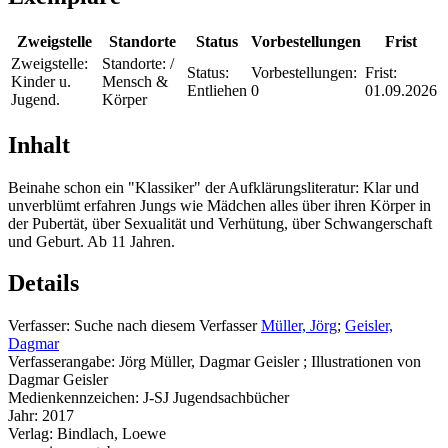
Zweigstelle
Standorte
Status
Vorbestellungen
Frist
Zweigstelle:
Standorte:
/
Status:
Vorbestellungen:
Frist:
Kinder u.
Mensch &
Entliehen
0
01.09.2026
Jugend.
Körper
Inhalt
Beinahe schon ein "Klassiker" der Aufklärungsliteratur: Klar und
unverblümt erfahren Jungs wie Mädchen alles über ihren Körper in
der Pubertät, über Sexualität und Verhütung, über Schwangerschaft
und Geburt. Ab 11 Jahren.
Details
Verfasser:
Suche nach diesem Verfasser
Müller, Jörg
;
Geisler,
Dagmar
Verfasserangabe:
Jörg Müller, Dagmar Geisler ; Illustrationen von
Dagmar Geisler
Medienkennzeichen:
J-SJ Jugendsachbücher
Jahr:
2017
Verlag:
Bindlach, Loewe