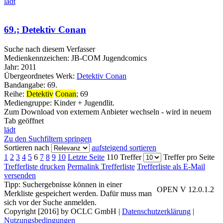
lädt
69.; Detektiv Conan
Suche nach diesem Verfasser
Medienkennzeichen:
JB-COM Jugendcomics
Jahr:
2011
Übergeordnetes Werk:
Detektiv Conan
Bandangabe:
69.
Reihe:
Detektiv
Conan
; 69
Mediengruppe:
Kinder + Jugendlit.
Zum Download von externem Anbieter wechseln - wird in neuem
Tab geöffnet
lädt
Zu den Suchfiltern springen
Sortieren nach
aufsteigend sortieren
1
2
3
4
5
6
7
8
9
10
Letzte Seite
110 Treffer
Treffer pro Seite
Trefferliste drucken
Permalink Trefferliste
Trefferliste als E-Mail
versenden
Tipp: Suchergebnisse können in einer
OPEN V 12.0.1.2
Merkliste gespeichert werden. Dafür muss man
sich vor der Suche anmelden.
Copyright [2016] by OCLC GmbH
|
Datenschutzerklärung
|
Nutzungsbedingungen