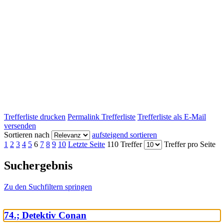
Trefferliste drucken
Permalink Trefferliste
Trefferliste als E-Mail
versenden
Sortieren nach
aufsteigend sortieren
1
2
3
4
5
6
7
8
9
10
Letzte Seite
110 Treffer
Treffer pro Seite
Suchergebnis
Zu den Suchfiltern springen
74.; Detektiv Conan