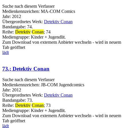
Suche nach diesem Verfasser
Medienkennzeichen:
MA-COM Comics
Jahr:
2012
Übergeordnetes Werk:
Detektiv Conan
Bandangabe:
74.
Reihe:
Detektiv
Conan
; 74
Mediengruppe:
Kinder + Jugendlit.
Zum Download von externem Anbieter wechseln - wird in neuem
Tab geöffnet
lädt
73.; Detektiv Conan
Suche nach diesem Verfasser
Medienkennzeichen:
JB-COM Jugendcomics
Jahr:
2012
Übergeordnetes Werk:
Detektiv Conan
Bandangabe:
73.
Reihe:
Detektiv
Conan
; 73
Mediengruppe:
Kinder + Jugendlit.
Zum Download von externem Anbieter wechseln - wird in neuem
Tab geöffnet
lädt