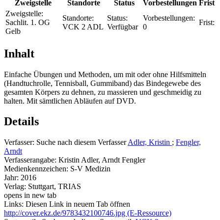
Zweigstelle
Standorte
Status
Vorbestellungen
Frist
Zweigstelle:
Standorte:
Status:
Vorbestellungen:
Sachlit. 1. OG
Frist:
VCK 2 ADL
Verfügbar
0
Gelb
Inhalt
Einfache Übungen und Methoden, um mit oder ohne Hilfsmitteln
(Handtuchrolle, Tennisball, Gummiband) das Bindegewebe des
gesamten Körpers zu dehnen, zu massieren und geschmeidig zu
halten. Mit sämtlichen Abläufen auf DVD.
Details
Verfasser:
Suche nach diesem Verfasser
Adler, Kristin
;
Fengler,
Arndt
Verfasserangabe:
Kristin Adler, Arndt Fengler
Medienkennzeichen:
S-V Medizin
Jahr:
2016
Verlag:
Stuttgart, TRIAS
opens in new tab
Links:
Diesen Link in neuem Tab öffnen
http://cover.ekz.de/9783432100746.jpg (E-Ressource)