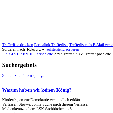
Trefferliste drucken
Permalink Trefferliste
Trefferliste als E-Mail ver
Sortieren nach
aufsteigend sortieren
1
2
3
4
5
6
7
8
9
10
Letzte Seite
2792 Treffer
Treffer pro Seite
Suchergebnis
Zu den Suchfiltern springen
Warum haben wir keinen König?
Kinderfragen zur Demokratie verständlich erklärt
Verfasser:
Struwe, Jonna
Suche nach diesem Verfasser
Medienkennzeichen:
J-SK Sachbücher ab 6