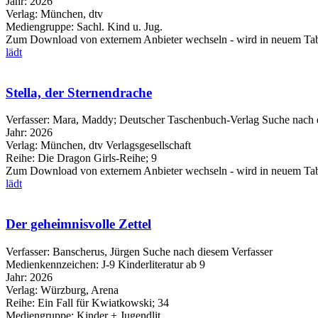
Jahr:
2026
Verlag:
München, dtv
Mediengruppe:
Sachl. Kind u. Jug.
Zum Download von externem Anbieter wechseln - wird in neuem Tab
lädt
Stella, der Sternendrache
Verfasser:
Mara, Maddy
;
Deutscher Taschenbuch-Verlag
Suche nach 
Jahr:
2026
Verlag:
München, dtv Verlagsgesellschaft
Reihe:
Die Dragon Girls-Reihe; 9
Zum Download von externem Anbieter wechseln - wird in neuem Tab
lädt
Der geheimnisvolle Zettel
Verfasser:
Banscherus, Jürgen
Suche nach diesem Verfasser
Medienkennzeichen:
J-9 Kinderliteratur ab 9
Jahr:
2026
Verlag:
Würzburg, Arena
Reihe:
Ein Fall für Kwiatkowski; 34
Mediengruppe:
Kinder + Jugendlit.