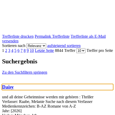
Trefferliste drucken
Permalink Trefferliste
Trefferliste als E-Mail
versenden
Sortieren nach
aufsteigend sortieren
1
2
3
4
5
6
7
8
9
10
Letzte Seite
8844 Treffer
Treffer pro Seite
Suchergebnis
Zu den Suchfiltern springen
Daisy
und all deine Geheimnisse werden mir gehören : Thriller
Verfasser:
Raabe, Melanie
Suche nach diesem Verfasser
Medienkennzeichen:
B-AZ Romane von A-Z
Jahr:
[2026]