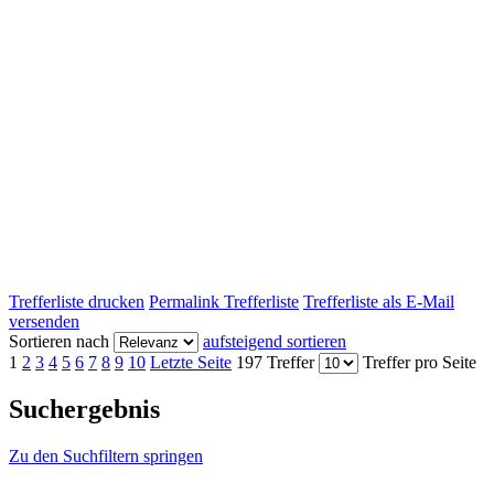
Trefferliste drucken
Permalink Trefferliste
Trefferliste als E-Mail
versenden
Sortieren nach
aufsteigend sortieren
1
2
3
4
5
6
7
8
9
10
Letzte Seite
197 Treffer
Treffer pro Seite
Suchergebnis
Zu den Suchfiltern springen