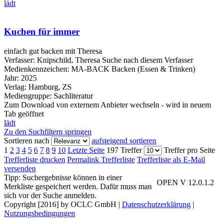
lädt
Kuchen für immer
einfach gut backen mit Theresa
Verfasser:
Knipschild, Theresa
Suche nach diesem Verfasser
Medienkennzeichen:
MA-BACK Backen (Essen & Trinken)
Jahr:
2025
Verlag:
Hamburg, ZS
Mediengruppe:
Sachliteratur
Zum Download von externem Anbieter wechseln - wird in neuem
Tab geöffnet
lädt
Zu den Suchfiltern springen
Sortieren nach
aufsteigend sortieren
1
2
3
4
5
6
7
8
9
10
Letzte Seite
197 Treffer
Treffer pro Seite
Trefferliste drucken
Permalink Trefferliste
Trefferliste als E-Mail
versenden
Tipp: Suchergebnisse können in einer
OPEN V 12.0.1.2
Merkliste gespeichert werden. Dafür muss man
sich vor der Suche anmelden.
Copyright [2016] by OCLC GmbH
|
Datenschutzerklärung
|
Nutzungsbedingungen