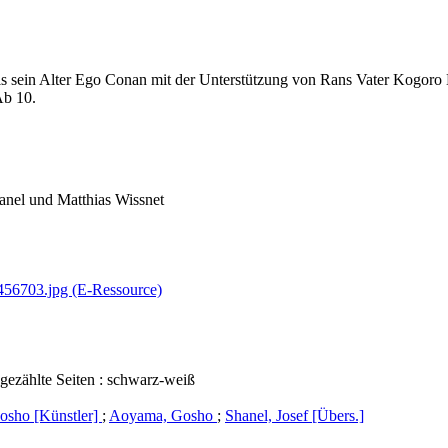
ls sein Alter Ego Conan mit der Unterstützung von Rans Vater Kogoro M
Ab 10.
nel und Matthias Wissnet
0456703.jpg (E-Ressource)
gezählte Seiten : schwarz-weiß
sho [Künstler]
;
Aoyama, Gosho
;
Shanel, Josef [Übers.]