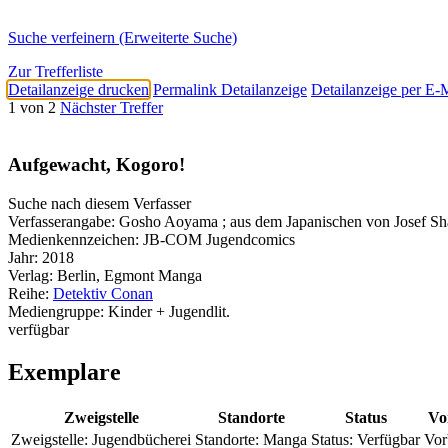
Suche verfeinern (Erweiterte Suche)
Zur Trefferliste
Detailanzeige drucken
Permalink Detailanzeige
Detailanzeige per E-
1 von 2
Nächster Treffer
Aufgewacht, Kogoro!
Suche nach diesem Verfasser
Verfasserangabe:
Gosho Aoyama ; aus dem Japanischen von Josef Sha
Medienkennzeichen:
JB-COM Jugendcomics
Jahr:
2018
Verlag:
Berlin, Egmont Manga
Reihe:
Detektiv Conan
Mediengruppe:
Kinder + Jugendlit.
verfügbar
Exemplare
Zweigstelle
Standorte
Status
Vo
Zweigstelle:
Jugendbücherei
Standorte:
Manga
Status:
Verfügbar
Vor