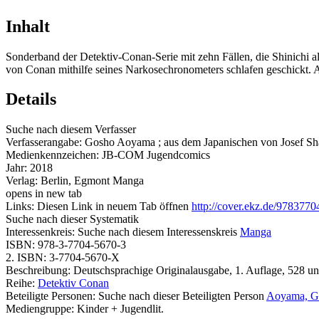
Inhalt
Sonderband der Detektiv-Conan-Serie mit zehn Fällen, die Shinichi a
von Conan mithilfe seines Narkosechronometers schlafen geschickt. 
Details
Suche nach diesem Verfasser
Verfasserangabe:
Gosho Aoyama ; aus dem Japanischen von Josef Sha
Medienkennzeichen:
JB-COM Jugendcomics
Jahr:
2018
Verlag:
Berlin, Egmont Manga
opens in new tab
Links:
Diesen Link in neuem Tab öffnen
http://cover.ekz.de/978377
Suche nach dieser Systematik
Interessenkreis:
Suche nach diesem Interessenskreis
Manga
ISBN:
978-3-7704-5670-3
2. ISBN:
3-7704-5670-X
Beschreibung:
Deutschsprachige Originalausgabe, 1. Auflage, 528 un
Reihe:
Detektiv Conan
Beteiligte Personen:
Suche nach dieser Beteiligten Person
Aoyama, Go
Mediengruppe:
Kinder + Jugendlit.