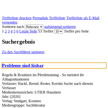
Trefferliste drucken
Permalink Trefferliste
Trefferliste als E-Mail
versenden
Sortieren nach
aufsteigend sortieren
1
2
3
4
5
6
Letzte Seite
53 Treffer
Treffer pro Seite
Suchergebnis
Zu den Suchfiltern springen
Probleme sind lösbar
Regeln & Routinen im Pferdetraining - So meistert ihr
Alltagssituationen
Verfasser:
Hackl, Bernd
;
Rester, Kerstin
Suche nach diesem
Verfasser
Medienkennzeichen:
I-TIER Haustiere
Jahr:
[2026]
Verlag:
Stuttgart, Kosmos
Mediengruppe:
Sachliteratur