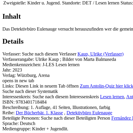
Zweigstelle:
Kinder u. Jugend.
Standorte:
DET / Lesen lernen
Status:
Inhalt
Das Detektivbüro Eulenauge versucht herauszufinden wer die gemeine
Details
Verfasser:
Suche nach diesem Verfasser
Kaup, Ulrike (Verfasser)
Verfasserangabe:
Ulrike Kaup ; Bilder von Marta Balmaseda
Medienkennzeichen:
J-LES Lesen lernen
Jahr:
2023
Verlag:
Würzburg, Arena
opens in new tab
Links:
Diesen Link in neuem Tab öffnen
Zum Antolin-Quiz hier klic
Suche nach dieser Systematik
Interessenkreis:
Suche nach diesem Interessenskreis
Lesen lernen
,
Ant
ISBN:
9783401718484
Beschreibung:
1. Auflage, 41 Seiten, Illustrationen, farbig
Reihe:
Der Bücherbär. 1. Klasse
,
Detektivbüro Eulenauge
Beteiligte Personen:
Suche nach dieser Beteiligten Person
Fernández B
Sprache:
Deutsch
Mediengruppe:
Kinder + Jugendlit.