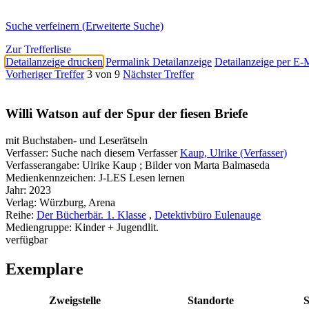
Suche verfeinern (Erweiterte Suche)
Zur Trefferliste
Detailanzeige drucken
Permalink Detailanzeige
Detailanzeige per E-
Vorheriger Treffer
3 von 9
Nächster Treffer
Willi Watson auf der Spur der fiesen Briefe
mit Buchstaben- und Leserätseln
Verfasser:
Suche nach diesem Verfasser
Kaup, Ulrike (Verfasser)
Verfasserangabe:
Ulrike Kaup ; Bilder von Marta Balmaseda
Medienkennzeichen:
J-LES Lesen lernen
Jahr:
2023
Verlag:
Würzburg, Arena
Reihe:
Der Bücherbär. 1. Klasse
,
Detektivbüro Eulenauge
Mediengruppe:
Kinder + Jugendlit.
verfügbar
Exemplare
Zweigstelle
Standorte
S