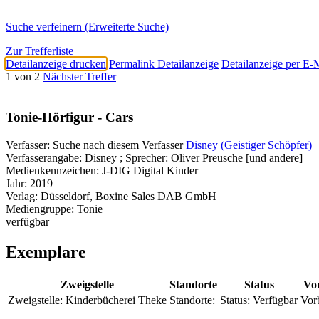
Suche verfeinern (Erweiterte Suche)
Zur Trefferliste
Detailanzeige drucken
Permalink Detailanzeige
Detailanzeige per E-
1 von 2
Nächster Treffer
Tonie-Hörfigur - Cars
Verfasser:
Suche nach diesem Verfasser
Disney (Geistiger Schöpfer)
Verfasserangabe:
Disney ; Sprecher: Oliver Preusche [und andere]
Medienkennzeichen:
J-DIG Digital Kinder
Jahr:
2019
Verlag:
Düsseldorf, Boxine Sales DAB GmbH
Mediengruppe:
Tonie
verfügbar
Exemplare
Zweigstelle
Standorte
Status
Vor
Zweigstelle:
Kinderbücherei Theke
Standorte:
Status:
Verfügbar
Vor