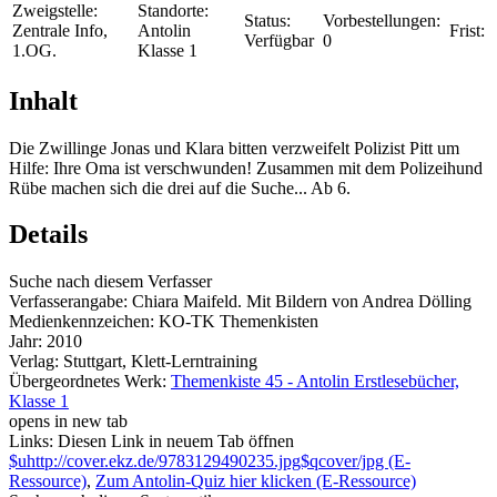
Zweigstelle:
Standorte:
Status:
Vorbestellungen:
Zentrale Info,
Antolin
Frist:
Verfügbar
0
1.OG.
Klasse 1
Inhalt
Die Zwillinge Jonas und Klara bitten verzweifelt Polizist Pitt um
Hilfe: Ihre Oma ist verschwunden! Zusammen mit dem Polizeihund
Rübe machen sich die drei auf die Suche... Ab 6.
Details
Suche nach diesem Verfasser
Verfasserangabe:
Chiara Maifeld. Mit Bildern von Andrea Dölling
Medienkennzeichen:
KO-TK Themenkisten
Jahr:
2010
Verlag:
Stuttgart, Klett-Lerntraining
Übergeordnetes Werk:
Themenkiste 45 - Antolin Erstlesebücher,
Klasse 1
opens in new tab
Links:
Diesen Link in neuem Tab öffnen
$uhttp://cover.ekz.de/9783129490235.jpg$qcover/jpg (E-
Ressource)
,
Zum Antolin-Quiz hier klicken (E-Ressource)