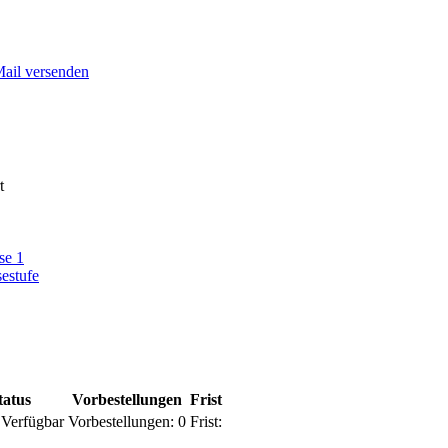
Mail versenden
t
se 1
sestufe
tatus
Vorbestellungen
Frist
Verfügbar
Vorbestellungen:
0
Frist: