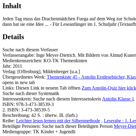
Inhalt
Jeden Tag muss das Drachenmädchen Fuega auf dem Weg zur Schule
dann hat sie eine Idee ... - Für Leseanfänger im 1. Schuljahr (Textau
Details
Suche nach diesem Verfasser
Verfasserangabe:
Inge Meyer-Dietrich. Mit Bildern von Almud Kuner
Medienkennzeichen:
KO-TK Themenkisten
Jahr:
2011
Verlag:
[Offenburg], Mildenberger [u.a.]
Übergeordnetes Werk:
Themenkiste 45 - Antolin Erstlesebücher, Klas
opens in new tab
Links:
Diesen Link in neuem Tab öffnen
Zum Antolin-Quiz hier klic
Suche nach dieser Systematik
Interessenkreis:
Suche nach diesem Interessenskreis
Antolin Klasse 1
ISBN:
978-3-473-38539-3
2. ISBN:
3-473-38539-5
Beschreibung:
42 S. : überw. Ill. (farb.)
Reihe:
Leichter lesen lernen mit der Silbenmethode
,
Leserabe : 1. Le
Beteiligte Personen:
Suche nach dieser Beteiligten Person
Meyer-Diet
Mediengruppe:
TK Kinder + Jugendli