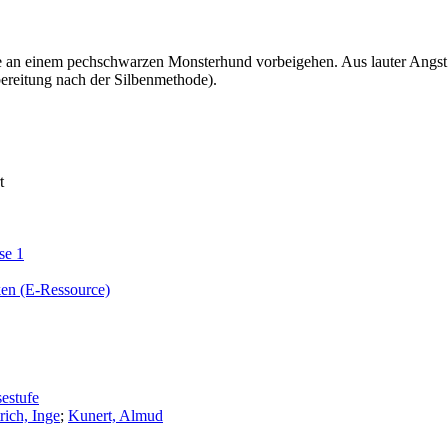
 an einem pechschwarzen Monsterhund vorbeigehen. Aus lauter Angs
fbereitung nach der Silbenmethode).
t
se 1
ken (E-Ressource)
sestufe
rich, Inge
;
Kunert, Almud