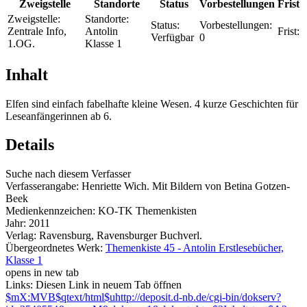
Zweigstelle
Standorte
Status
Vorbestellungen
Frist
Zweigstelle:
Standorte:
Status:
Vorbestellungen:
Zentrale Info,
Antolin
Frist:
Verfügbar
0
1.OG.
Klasse 1
Inhalt
Elfen sind einfach fabelhafte kleine Wesen. 4 kurze Geschichten für
Leseanfängerinnen ab 6.
Details
Suche nach diesem Verfasser
Verfasserangabe:
Henriette Wich. Mit Bildern von Betina Gotzen-
Beek
Medienkennzeichen:
KO-TK Themenkisten
Jahr:
2011
Verlag:
Ravensburg, Ravensburger Buchverl.
Übergeordnetes Werk:
Themenkiste 45 - Antolin Erstlesebücher,
Klasse 1
opens in new tab
Links:
Diesen Link in neuem Tab öffnen
$mX:MVB$qtext/html$uhttp://deposit.d-nb.de/cgi-bin/dokserv?