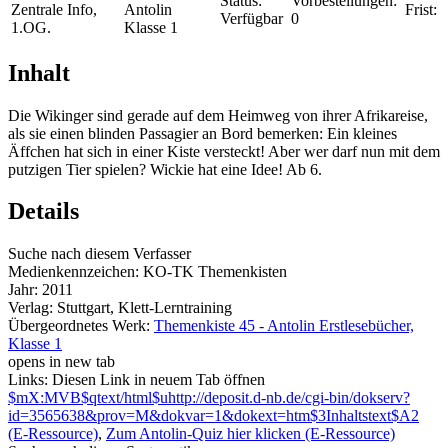
Status:
Vorbestellungen:
Zentrale Info,
Antolin
Frist:
Verfügbar
0
1.OG.
Klasse 1
Inhalt
Die Wikinger sind gerade auf dem Heimweg von ihrer Afrikareise,
als sie einen blinden Passagier an Bord bemerken: Ein kleines
Äffchen hat sich in einer Kiste versteckt! Aber wer darf nun mit dem
putzigen Tier spielen? Wickie hat eine Idee! Ab 6.
Details
Suche nach diesem Verfasser
Medienkennzeichen:
KO-TK Themenkisten
Jahr:
2011
Verlag:
Stuttgart, Klett-Lerntraining
Übergeordnetes Werk:
Themenkiste 45 - Antolin Erstlesebücher,
Klasse 1
opens in new tab
Links:
Diesen Link in neuem Tab öffnen
$mX:MVB$qtext/html$uhttp://deposit.d-nb.de/cgi-bin/dokserv?
id=3565638&prov=M&dokvar=1&dokext=htm$3Inhaltstext$A2
(E-Ressource)
,
Zum Antolin-Quiz hier klicken (E-Ressource)