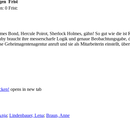
gen
Frist
n:
0
Frist:
es Bond, Hercule Poirot, Sherlock Holmes, gähn! So gut wie die ist Ruby
Ruby braucht ihre messerscharfe Logik und genaue Beobachtungsgabe, d
e Geheimagentenagentur anruft und sie als Mitarbeiterin einstellt, über
icken!
opens in new tab
Anja
;
Lindenbauer, Lena
;
Braun, Anne