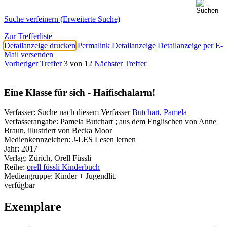
Suche verfeinern (Erweiterte Suche)
Zur Trefferliste
Detailanzeige drucken
Permalink Detailanzeige
Detailanzeige per E-
Mail versenden
Vorheriger Treffer
3 von 12
Nächster Treffer
Eine Klasse für sich - Haifischalarm!
Verfasser:
Suche nach diesem Verfasser
Butchart, Pamela
Verfasserangabe:
Pamela Butchart ; aus dem Englischen von Anne
Braun, illustriert von Becka Moor
Medienkennzeichen:
J-LES Lesen lernen
Jahr:
2017
Verlag:
Zürich, Orell Füssli
Reihe:
orell füssli Kinderbuch
Mediengruppe:
Kinder + Jugendlit.
verfügbar
Exemplare