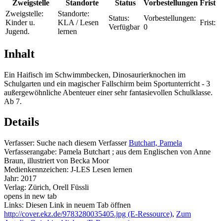
Zweigstelle
Standorte
Status
Vorbestellungen
Frist
Zweigstelle:
Standorte:
Status:
Vorbestellungen:
Kinder u.
KLA / Lesen
Frist:
Verfügbar
0
Jugend.
lernen
Inhalt
Ein Haifisch im Schwimmbecken, Dinosaurierknochen im
Schulgarten und ein magischer Fallschirm beim Sportunterricht - 3
außergewöhnliche Abenteuer einer sehr fantasievollen Schulklasse.
Ab 7.
Details
Verfasser:
Suche nach diesem Verfasser
Butchart, Pamela
Verfasserangabe:
Pamela Butchart ; aus dem Englischen von Anne
Braun, illustriert von Becka Moor
Medienkennzeichen:
J-LES Lesen lernen
Jahr:
2017
Verlag:
Zürich, Orell Füssli
opens in new tab
Links:
Diesen Link in neuem Tab öffnen
http://cover.ekz.de/9783280035405.jpg (E-Ressource)
,
Zum