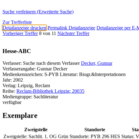
Suche verfeinern (Erweiterte Suche)
Zur Trefferliste
Detailanzeige drucken
Permalink Detailanzeige
Detailanzeige per E-
Vorheriger Treffer
8 von 11
Nächster Treffer
Hesse-ABC
Verfasser:
Suche nach diesem Verfasser
Decker, Gunnar
Verfasserangabe:
Gunnar Decker
Medienkennzeichen:
S-PYB Literatur: Biogr.&Interpretationen
Jahr:
2002
Verlag:
Leipzig, Reclam
Reihe:
Reclam-Bibliothek Leipzig; 20035
Mediengruppe:
Sachliteratur
verfügbar
Exemplare
Zweigstelle
Standorte
Sta
Zweigstelle:
Sachlit. 1. OG Grün
Standorte:
PYB 296 HES
Status:
V