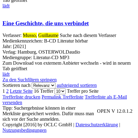
Tab geöffnet
lädt
Eine Geschichte, die uns verbindet
Verfasser:
Musso,
Guillaume
Suche nach diesem Verfasser
Medienkennzeichen:
B-CD Literatur hörbar
Jahr:
[2021]
Verlag:
Hamburg, OSTERWOLDaudio
Mediengruppe:
Literatur-CD MP3
Zum Download von externem Anbieter wechseln - wird in neuem
Tab geöffnet
lädt
Zu den Suchfiltern springen
Sortieren nach
aufsteigend sortieren
1
2
Letzte Seite
16 Treffer
Treffer pro Seite
Trefferliste drucken
Permalink Trefferliste
Trefferliste als E-Mail
versenden
Tipp: Suchergebnisse können in einer
OPEN V 12.0.1.2
Merkliste gespeichert werden. Dafür muss man
sich vor der Suche anmelden.
Copyright [2016] by OCLC GmbH
|
Datenschutzerklärung
|
Nutzungsbedingungen