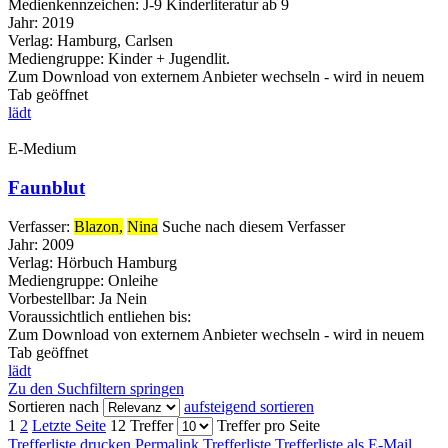
Medienkennzeichen:
J-9 Kinderliteratur ab 9
Jahr:
2019
Verlag:
Hamburg, Carlsen
Mediengruppe:
Kinder + Jugendlit.
Zum Download von externem Anbieter wechseln - wird in neuem
Tab geöffnet
lädt
E-Medium
Faunblut
Verfasser:
Blazon,
Nina
Suche nach diesem Verfasser
Jahr:
2009
Verlag:
Hörbuch Hamburg
Mediengruppe:
Onleihe
Vorbestellbar:
Ja
Nein
Voraussichtlich entliehen bis:
Zum Download von externem Anbieter wechseln - wird in neuem
Tab geöffnet
lädt
Zu den Suchfiltern springen
Sortieren nach
aufsteigend sortieren
1
2
Letzte Seite
12 Treffer
Treffer pro Seite
Trefferliste drucken
Permalink Trefferliste
Trefferliste als E-Mail