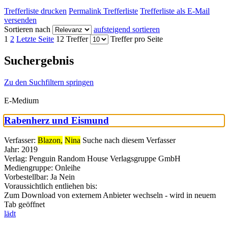
Trefferliste drucken
Permalink Trefferliste
Trefferliste als E-Mail
versenden
Sortieren nach
aufsteigend sortieren
1
2
Letzte Seite
12 Treffer
Treffer pro Seite
Suchergebnis
Zu den Suchfiltern springen
E-Medium
Rabenherz und Eismund
Verfasser:
Blazon,
Nina
Suche nach diesem Verfasser
Jahr:
2019
Verlag:
Penguin Random House Verlagsgruppe GmbH
Mediengruppe:
Onleihe
Vorbestellbar:
Ja
Nein
Voraussichtlich entliehen bis:
Zum Download von externem Anbieter wechseln - wird in neuem
Tab geöffnet
lädt