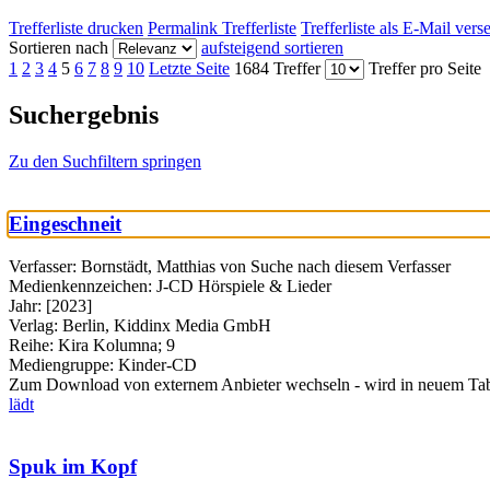
Trefferliste drucken
Permalink Trefferliste
Trefferliste als E-Mail ver
Sortieren nach
aufsteigend sortieren
1
2
3
4
5
6
7
8
9
10
Letzte Seite
1684 Treffer
Treffer pro Seite
Suchergebnis
Zu den Suchfiltern springen
Eingeschneit
Verfasser:
Bornstädt, Matthias von
Suche nach diesem Verfasser
Medienkennzeichen:
J-CD Hörspiele & Lieder
Jahr:
[2023]
Verlag:
Berlin, Kiddinx Media GmbH
Reihe:
Kira Kolumna; 9
Mediengruppe:
Kinder-CD
Zum Download von externem Anbieter wechseln - wird in neuem Tab
lädt
Spuk im Kopf