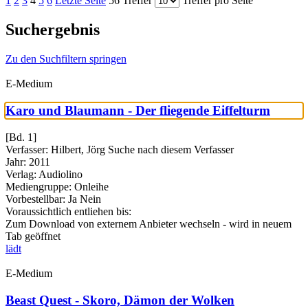
1
2
3
4
5
6
Letzte Seite
56 Treffer
Treffer pro Seite
Suchergebnis
Zu den Suchfiltern springen
E-Medium
Karo und Blaumann - Der fliegende Eiffelturm
[Bd. 1]
Verfasser:
Hilbert, Jörg
Suche nach diesem Verfasser
Jahr:
2011
Verlag:
Audiolino
Mediengruppe:
Onleihe
Vorbestellbar:
Ja
Nein
Voraussichtlich entliehen bis:
Zum Download von externem Anbieter wechseln - wird in neuem
Tab geöffnet
lädt
E-Medium
Beast Quest - Skoro, Dämon der Wolken