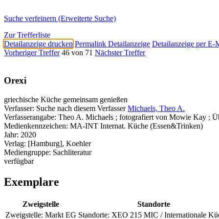
Suche verfeinern (Erweiterte Suche)
Zur Trefferliste
Detailanzeige drucken
Permalink Detailanzeige
Detailanzeige per E-
Vorheriger Treffer
46 von 71
Nächster Treffer
Orexi
griechische Küche gemeinsam genießen
Verfasser:
Suche nach diesem Verfasser
Michaels, Theo A.
Verfasserangabe:
Theo A. Michaels ; fotografiert von Mowie Kay ; Ü
Medienkennzeichen:
MA-INT Internat. Küche (Essen&Trinken)
Jahr:
2020
Verlag:
[Hamburg], Koehler
Mediengruppe:
Sachliteratur
verfügbar
Exemplare
Zweigstelle
Standorte
Zweigstelle:
Markt EG
Standorte:
XEO 215 MIC / Internationale Kü