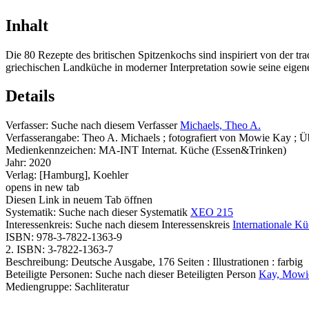
Inhalt
Die 80 Rezepte des britischen Spitzenkochs sind inspiriert von der t
griechischen Landküche in moderner Interpretation sowie seine eigen
Details
Verfasser:
Suche nach diesem Verfasser
Michaels, Theo A.
Verfasserangabe:
Theo A. Michaels ; fotografiert von Mowie Kay ; Ü
Medienkennzeichen:
MA-INT Internat. Küche (Essen&Trinken)
Jahr:
2020
Verlag:
[Hamburg], Koehler
opens in new tab
Diesen Link in neuem Tab öffnen
Systematik:
Suche nach dieser Systematik
XEO 215
Interessenkreis:
Suche nach diesem Interessenskreis
Internationale K
ISBN:
978-3-7822-1363-9
2. ISBN:
3-7822-1363-7
Beschreibung:
Deutsche Ausgabe, 176 Seiten : Illustrationen : farbig
Beteiligte Personen:
Suche nach dieser Beteiligten Person
Kay, Mow
Mediengruppe:
Sachliteratur