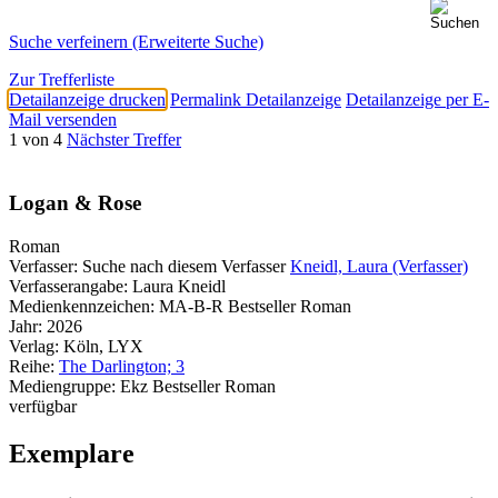
Suche verfeinern (Erweiterte Suche)
Zur Trefferliste
Detailanzeige drucken
Permalink Detailanzeige
Detailanzeige per E-
Mail versenden
1 von 4
Nächster Treffer
Logan & Rose
Roman
Verfasser:
Suche nach diesem Verfasser
Kneidl, Laura (Verfasser)
Verfasserangabe:
Laura Kneidl
Medienkennzeichen:
MA-B-R Bestseller Roman
Jahr:
2026
Verlag:
Köln, LYX
Reihe:
The Darlington; 3
Mediengruppe:
Ekz Bestseller Roman
verfügbar
Exemplare