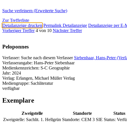
Suche verfeinern (Erweiterte Suche)
Zur Trefferliste
Detailanzeige drucken
Permalink Detailanzeige
Detailanzeige per E-
Vorheriger Treffer
4 von 10
Nächster Treffer
Peloponnes
Verfasser:
Suche nach diesem Verfasser
Siebenhaar, Hans-Peter (Verfa
Verfasserangabe:
Hans-Peter Siebenhaar
Medienkennzeichen:
S-C Geographie
Jahr:
2024
Verlag:
Erlangen, Michael Müller Verlag
Mediengruppe:
Sachliteratur
verfügbar
Exemplare
Zweigstelle
Standorte
Status
Zweigstelle:
Sachlit. 1. Hellgrün
Standorte:
CEM 3 SIE
Status:
Verfü