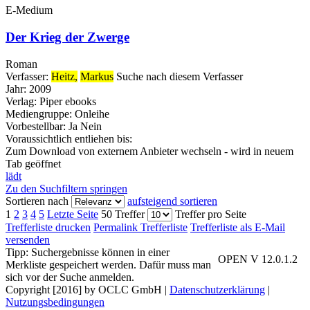
E-Medium
Der Krieg der Zwerge
Roman
Verfasser:
Heitz,
Markus
Suche nach diesem Verfasser
Jahr:
2009
Verlag:
Piper ebooks
Mediengruppe:
Onleihe
Vorbestellbar:
Ja
Nein
Voraussichtlich entliehen bis:
Zum Download von externem Anbieter wechseln - wird in neuem
Tab geöffnet
lädt
Zu den Suchfiltern springen
Sortieren nach
aufsteigend sortieren
1
2
3
4
5
Letzte Seite
50 Treffer
Treffer pro Seite
Trefferliste drucken
Permalink Trefferliste
Trefferliste als E-Mail
versenden
Tipp: Suchergebnisse können in einer
OPEN V 12.0.1.2
Merkliste gespeichert werden. Dafür muss man
sich vor der Suche anmelden.
Copyright [2016] by OCLC GmbH
|
Datenschutzerklärung
|
Nutzungsbedingungen