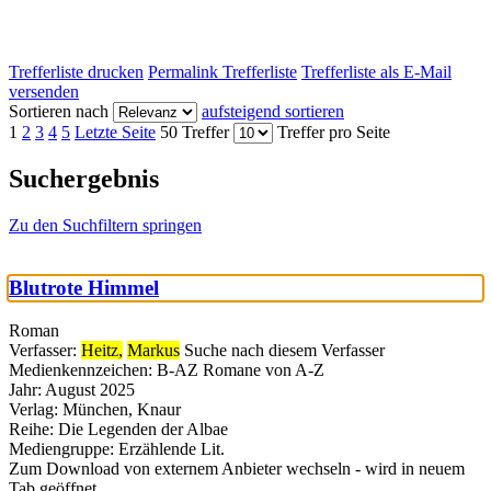
Trefferliste drucken
Permalink Trefferliste
Trefferliste als E-Mail
versenden
Sortieren nach
aufsteigend sortieren
1
2
3
4
5
Letzte Seite
50 Treffer
Treffer pro Seite
Suchergebnis
Zu den Suchfiltern springen
Blutrote Himmel
Roman
Verfasser:
Heitz,
Markus
Suche nach diesem Verfasser
Medienkennzeichen:
B-AZ Romane von A-Z
Jahr:
August 2025
Verlag:
München, Knaur
Reihe:
Die Legenden der Albae
Mediengruppe:
Erzählende Lit.
Zum Download von externem Anbieter wechseln - wird in neuem
Tab geöffnet