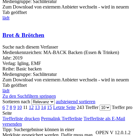
Mediengruppe:
Sachliteratur
Zum Download von externem Anbieter wechseln - wird in neuem
Tab geöffnet
lädt
Brot & Brötchen
Suche nach diesem Verfasser
Medienkennzeichen:
MA-BACK Backen (Essen & Trinken)
Jahr:
2019
Verlag:
Igling, EMF
Reihe:
Basic backen
Mediengruppe:
Sachliteratur
Zum Download von externem Anbieter wechseln - wird in neuem
Tab geöffnet
lädt
Zu den Suchfiltern springen
Sortieren nach
aufsteigend sortieren
6
7
8
9
10
11
12
13
14
15
Letzte Seite
243 Treffer
Treffer pro
Seite
Trefferliste drucken
Permalink Trefferliste
Trefferliste als E-Mail
versenden
Tipp: Suchergebnisse können in einer
OPEN V 12.0.1.2
Merkliste gespeichert werden. Dafür muss man