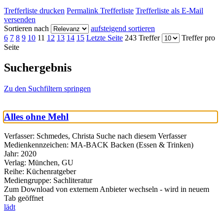
Trefferliste drucken
Permalink Trefferliste
Trefferliste als E-Mail
versenden
Sortieren nach
aufsteigend sortieren
6
7
8
9
10
11
12
13
14
15
Letzte Seite
243 Treffer
Treffer pro
Seite
Suchergebnis
Zu den Suchfiltern springen
Alles ohne Mehl
Verfasser:
Schmedes, Christa
Suche nach diesem Verfasser
Medienkennzeichen:
MA-BACK Backen (Essen & Trinken)
Jahr:
2020
Verlag:
München, GU
Reihe:
Küchenratgeber
Mediengruppe:
Sachliteratur
Zum Download von externem Anbieter wechseln - wird in neuem
Tab geöffnet
lädt