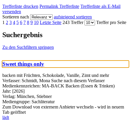
Trefferliste drucken
Permalink Trefferliste
Trefferliste als E-Mail
versenden
Sortieren nach
aufsteigend sortieren
1
2
3
4
5
6
7
8
9
10
Letzte Seite
243 Treffer
Treffer pro Seite
Suchergebnis
Zu den Suchfiltern springen
Sweet things only
backen mit Früchten, Schokolade, Vanille, Zimt und mehr
Verfasser:
Schmidt, Mona
Suche nach diesem Verfasser
Medienkennzeichen:
MA-BACK Backen (Essen & Trinken)
Jahr:
[2026]
Verlag:
München, Stiebner
Mediengruppe:
Sachliteratur
Zum Download von externem Anbieter wechseln - wird in neuem
Tab geöffnet
lädt