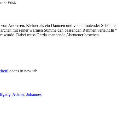
n:
0
Frist:
 von Andersen: Kleiner als ein Daumen und von anmutender Schönheit
Märchen mit seiner warmen Stimme den passenden Rahmen verleiht.In "
ührt wurde. Dabei muss Gerda spannende Abenteuer bestehen.
icken!
opens in new tab
lfgang
;
Ackner, Johannes