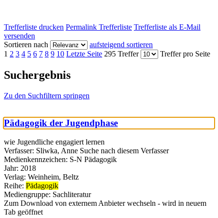
Trefferliste drucken
Permalink Trefferliste
Trefferliste als E-Mail
versenden
Sortieren nach
aufsteigend sortieren
1
2
3
4
5
6
7
8
9
10
Letzte Seite
295 Treffer
Treffer pro Seite
Suchergebnis
Zu den Suchfiltern springen
Pädagogik der Jugendphase
wie Jugendliche engagiert lernen
Verfasser:
Sliwka, Anne
Suche nach diesem Verfasser
Medienkennzeichen:
S-N Pädagogik
Jahr:
2018
Verlag:
Weinheim, Beltz
Reihe:
Pädagogik
Mediengruppe:
Sachliteratur
Zum Download von externem Anbieter wechseln - wird in neuem
Tab geöffnet